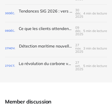
30
Tendances SIG 2026 : vers un futur plus collaboratif et souverain
déc.
4 min de lecture
30
DÉC.
2025
09
Ce que les clients attendent vraiment d’un bureau d'études
déc.
5 min de lecture
09
DÉC.
2025
27
Détection maritime nouvelle génération : Notre projet européen
nov.
3 min de lecture
27
NOV.
2025
27
La révolution du carbone vue depuis l'espace
oct.
5 min de lecture
27
OCT.
2025
Member discussion