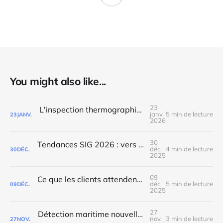
You might also like...
23
L'inspection thermographique : comment comprendre, analyser et exploiter la donnée thermique
janv.
5 min de lecture
23
JANV.
2026
30
Tendances SIG 2026 : vers un futur plus collaboratif et souverain
déc.
4 min de lecture
30
DÉC.
2025
09
Ce que les clients attendent vraiment d’un bureau d'études
déc.
5 min de lecture
09
DÉC.
2025
27
Détection maritime nouvelle génération : Notre projet européen
nov.
3 min de lecture
27
NOV.