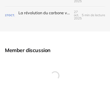
2025
27
La révolution du carbone vue depuis l'espace
oct.
5 min de lecture
27
OCT.
2025
Member discussion